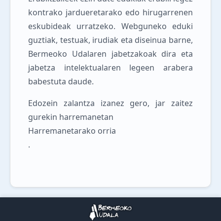
kontrako jardueretarako edo hirugarrenen
eskubideak urratzeko. Webguneko eduki
guztiak, testuak, irudiak eta diseinua barne,
Bermeoko Udalaren jabetzakoak dira eta
jabetza intelektualaren legeen arabera
babestuta daude.
Edozein zalantza izanez gero, jar zaitez
gurekin harremanetan
Harremanetarako orria
.