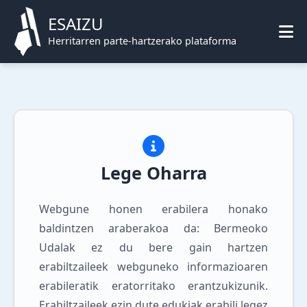
ESAIZU
Herritarren parte-hartzerako plataforma
Lege Oharra
Webgune honen erabilera honako
baldintzen araberakoa da: Bermeoko
Udalak ez du bere gain hartzen
erabiltzaileek webguneko informazioaren
erabileratik eratorritako erantzukizunik.
Erabiltzaileek ezin dute edukiak erabili legez