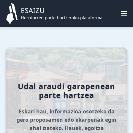
ESAIZU
Herritarren parte-hartzerako plataforma
Udal araudi garapenean
parte hartzea
Eskari hau, informazioa osotzeko da
gero proposamen edo ekarpenak egin
ahal izateko. Hauek, egoitza