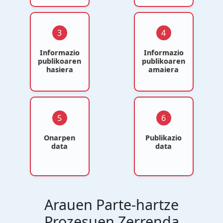
3
4
Informazio
Informazio
publikoaren
publikoaren
hasiera
amaiera
5
6
Onarpen
Publikazio
data
data
Arauen Parte-hartze
Prozesuen Zerrenda