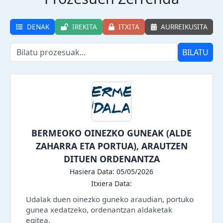
DENAK
IREKITA
ITXITA
AURREIKUSITA
BILATU
BERMEOKO OINEZKO GUNEAK (ALDE
ZAHARRA ETA PORTUA), ARAUTZEN
DITUEN ORDENANTZA
Hasiera Data: 05/05/2026
Itxiera Data:
Udalak duen oinezko guneko araudian, portuko
gunea xedatzeko, ordenantzan aldaketak
egitea.