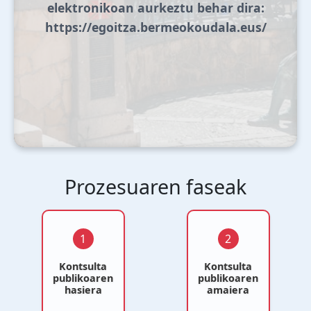
elektronikoan aurkeztu behar dira:
https://egoitza.bermeokoudala.eus/
Prozesuaren faseak
1
2
Kontsulta
Kontsulta
publikoaren
publikoaren
hasiera
amaiera