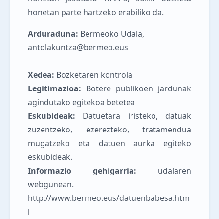
honetan parte hartzeko erabiliko da.
Arduraduna:
Bermeoko Udala,
antolakuntza@bermeo.eus
Xedea:
Bozketaren kontrola
Legitimazioa:
Botere publikoen jardunak
agindutako egitekoa betetea
Eskubideak:
Datuetara iristeko, datuak
zuzentzeko, ezerezteko, tratamendua
mugatzeko eta datuen aurka egiteko
eskubideak.
Informazio gehigarria:
udalaren
webgunean.
http://www.bermeo.eus/datuenbabesa.htm
l