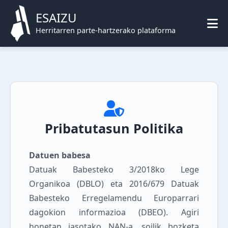
ESAIZU
Herritarren parte-hartzerako plataforma
Pribatutasun Politika
Datuen babesa
Datuak Babesteko 3/2018ko Lege
Organikoa (DBLO) eta 2016/679 Datuak
Babesteko Erregelamendu Europarrari
dagokion informazioa (DBEO). Agiri
honetan jasotako NAN-a, soilik bozketa