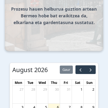
Prozesu hauen helburua guztion artean
Bermeo hobe bat eraikitzea da,
elkarlana eta gardentasuna sustatuz.
August 2026
Gaur
Mon
Tue
Wed
Thu
Fri
Sat
Sun
27
28
29
30
31
1
2
3
4
5
6
7
8
9