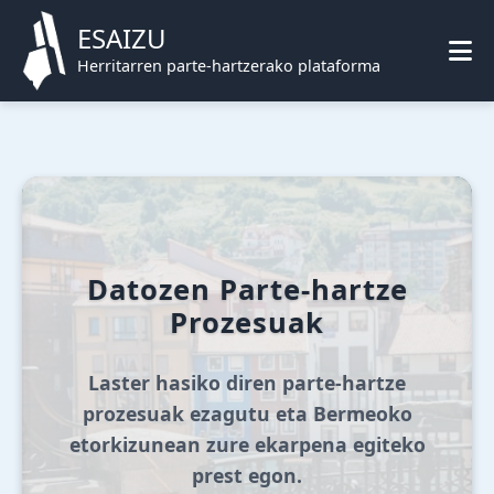
ESAIZU
Herritarren parte-hartzerako plataforma
Datozen Parte-hartze
Prozesuak
Laster hasiko diren parte-hartze
prozesuak ezagutu eta Bermeoko
etorkizunean zure ekarpena egiteko
prest egon.