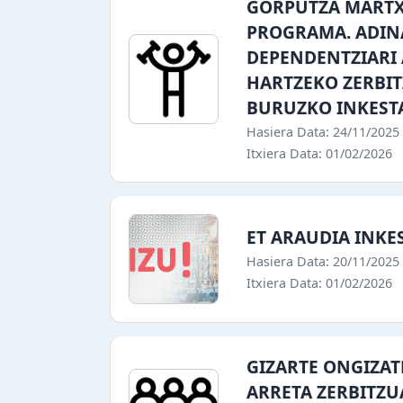
GORPUTZA MART
PROGRAMA. ADI
DEPENDENTZIARI
HARTZEKO ZERBIT
BURUZKO INKEST
Hasiera Data: 24/11/2025
Itxiera Data: 01/02/2026
ET ARAUDIA INKE
Hasiera Data: 20/11/2025
Itxiera Data: 01/02/2026
GIZARTE ONGIZA
ARRETA ZERBITZU