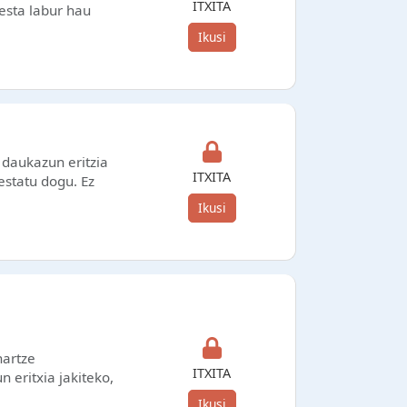
ITXITA
esta labur hau
Ikusi
daukazun eritzia
ITXITA
estatu dogu. Ez
Ikusi
hartze
ITXITA
 eritxia jakiteko,
Ikusi