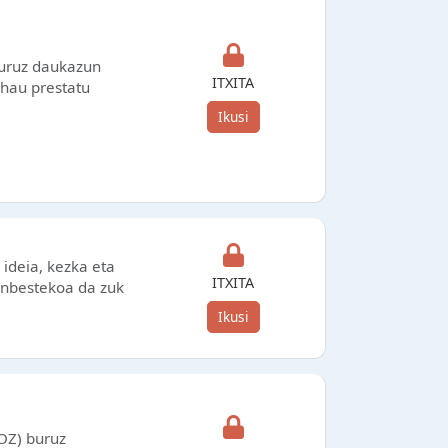
uruz daukazun
ITXITA
 hau prestatu
Ikusi
 ideia, kezka eta
ITXITA
inbestekoa da zuk
Ikusi
OZ) buruz