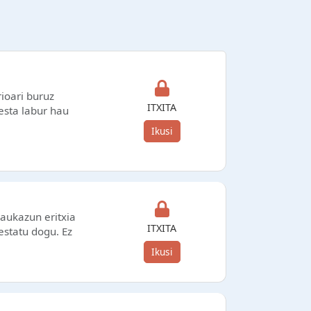
ioari buruz
ITXITA
esta labur hau
Ikusi
aukazun eritxia
ITXITA
estatu dogu. Ez
Ikusi