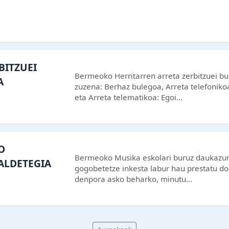
BITZUEI
Bermeoko Herritarren arreta zerbitzuei bu
A
zuzena: Berhaz bulegoa, Arreta telefoniko
eta Arreta telematikoa: Egoi…
O
Bermeoko Musika eskolari buruz daukazun e
GALDETEGIA
gogobetetze inkesta labur hau prestatu do
denpora asko beharko, minutu…