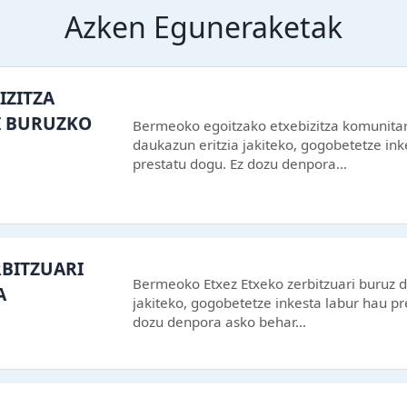
Azken Eguneraketak
IZITZA
I BURUZKO
Bermeoko egoitzako etxebizitza komunitar
daukazun eritzia jakiteko, gogobetetze ink
prestatu dogu. Ez dozu denpora…
RBITZUARI
Bermeoko Etxez Etxeko zerbitzuari buruz d
A
jakiteko, gogobetetze inkesta labur hau pr
dozu denpora asko behar…