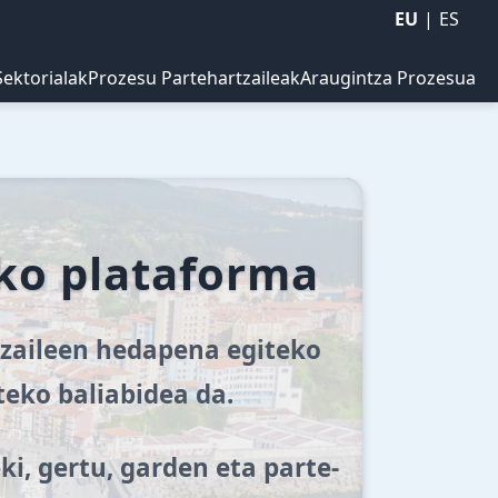
EU
|
ES
ektorialak
Prozesu Partehartzaileak
Araugintza Prozesua
ako plataforma
rtzaileen hedapena egiteko
teko baliabidea da.
i, gertu, garden eta parte-