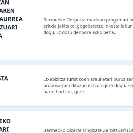
XAN
NAREN
 AURREA
Bermeoko Gorputza martxan progamari b
eritxia jakiteko, gogobetetze inkesta labur
ZUARI
dogu. Ez dozu denpora asko beha…
A
STA
Etxebizitza turistikoen arauketari buruz zer
proposamen dituzun entzun gura dugu. Ez
parte hartzea, gure…
TEKO
ARI
Bermeoko Gizarte Ongizate Zerbitzuari (G