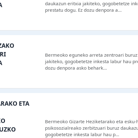
daukazun eritxia jakiteko, gogobetetze ink
A
prestatu dogu. Ez dozu denpora a…
ZAKO
RI
Bermeoko eguneko arreta zentroari buruz 
jakiteko, gogobetetze inkesta labur hau pr
A
dozu denpora asko behark…
ARAKO ETA
KO
Bermeoko Gizarte Heziketarako eta esku-
psikosozialreako zerbitzuari buruz daukazun
RUZKO
gogobetetze inkesta labur hau p…