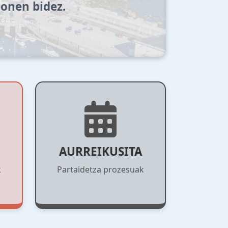
honen bidez.
AURREIKUSITA
k
Partaidetza prozesuak