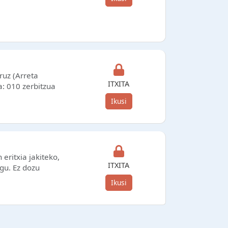
ruz (Arreta
ITXITA
a: 010 zerbitzua
Ikusi
ritxia jakiteko,
ITXITA
gu. Ez dozu
Ikusi