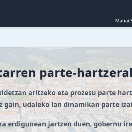
Mahai S
tarren parte-hartzer
kidetzan aritzeko eta prozesu parte ha
 gain, udaleko lan dinamikan parte iza
a erdigunean jartzen duen, gobernu irek