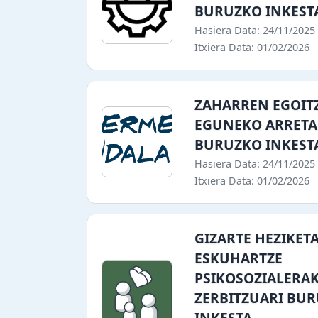
BURUZKO INKEST
Hasiera Data: 24/11/2025
Itxiera Data: 01/02/2026
ZAHARREN EGOIT
EGUNEKO ARRETA
BURUZKO INKEST
Hasiera Data: 24/11/2025
Itxiera Data: 01/02/2026
GIZARTE HEZIKET
ESKUHARTZE
PSIKOSOZIALERA
ZERBITZUARI BU
INKESTA