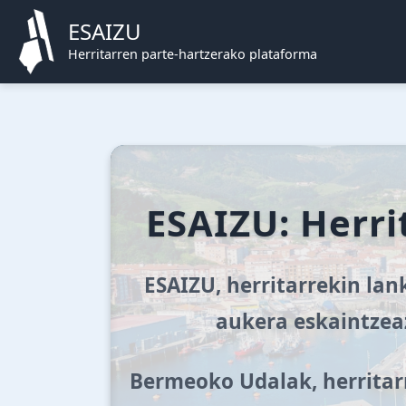
ESAIZU
Herritarren parte-hartzerako plataforma
ESAIZU: Herri
ESAIZU, herritarrekin lan
aukera eskaintzeaz
Bermeoko Udalak, herritarr