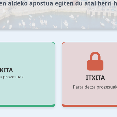
en aldeko apostua egiten du atal berri 
KITA
ITXITA
za prozesuak
Partaidetza prozesua