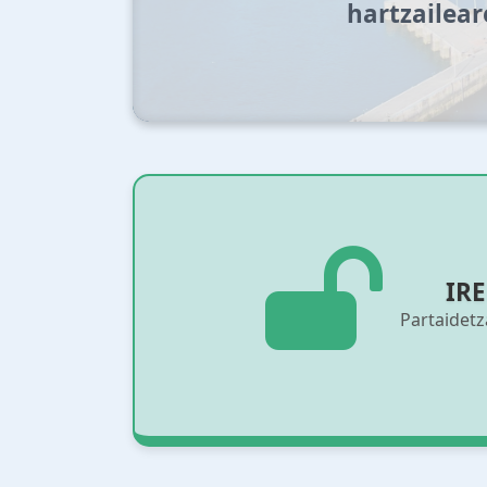
hartzailear
IRE
Partaidet